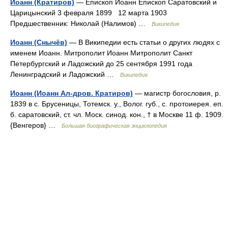
Иоанн (Кратиров)
— Епископ Иоанн Епископ Саратовский и
Царицынский 3 февраля 1899 12 марта 1903
Предшественник: Николай (Налимов) …
Википедия
Иоанн (Снычёв)
— В Википедии есть статьи о других людях с
именем Иоанн. Митрополит Иоанн Митрополит Санкт
Петербургский и Ладожский до 25 сентября 1991 года
Ленинградский и Ладожский …
Википедия
Иоанн (Иоанн Ал-дров. Кратиров)
— магистр богословия, р.
1839 в с. Брусеницы, Тотемск. у., Волог. губ., с. протоиерея. еп.
б. саратовский, ст. чл. Моск. синод. кон., † в Москве 11 ф. 1909.
{Венгеров} …
Большая биографическая энциклопедия